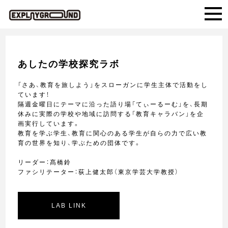
あしたの学校探究ラボ
「さあ、教育を旅しよう」をスローガンに学生主体で活動をし
ています！
隔週金曜日にテーマに沿った語り場「てぃーるーむ」を、長期
休みに実際の学校や地域に訪問する「教育キャラバン」を企
画実行しています。
教育を学ぶ学⽣、教育に関⼼のある学⽣が⾃らの⼒で広い教
育の世界を知り、学ぶための団体です。
リーダー：髙橋鈴
ファシリテーター：荻上健太郎（東京学芸大学教授）
LAB LINK