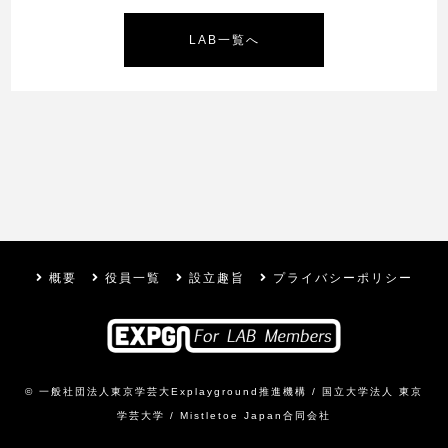
LAB一覧へ
概要
役員一覧
設立趣旨
プライバシーポリシー
© 一般社団法人東京学芸大Explayground推進機構 /
国立大学法人 東京
学芸大学
/
Mistletoe Japan合同会社