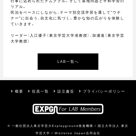
行事に込められたチムグクル。そして基地問題と平和学習の
リアル。
民泊をベースにしながら、テーマ別交流学習を通して“ウチ
ナー”に出会う、自文化に気づく。豊かな知の広がりを体験し
ていきます。
リーダー：入江優子（東京学芸大学准教授）、加瀬進（東京学芸
大学教授）
LAB一覧へ
概要
役員一覧
設立趣旨
プライバシーポリシー
© 一般社団法人東京学芸大Explayground推進機構 /
国立大学法人 東京
学芸大学
/
Mistletoe Japan合同会社