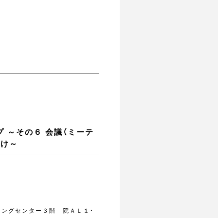
 ～その６ 会議（ミーテ
かけ～
ニングセンター３階 院ＡＬ１・