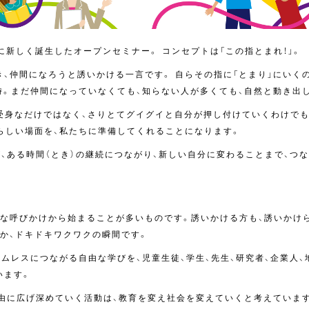
芸大学に新しく誕生したオープンセミナー。 コンセプトは「この指とまれ！」。
、仲間になろうと誘いかける一言です。 自らその指に「とまり」にいくのは
時。まだ仲間になっていなくても、知らない人が多くても、自然と動き出
、受身なだけではなく、さりとてグイグイと自分が押し付けていくわけで
らしい場面を、私たちに準備してくれることになります。
が、ある時間（とき）の継続につながり、新しい自分に変わることまで、つ
んな呼びかけから始まることが多いものです。誘いかける方も、誘いかけ
か、ドキドキワクワクの瞬間です。
びとシームレスにつながる自由な学びを、児童生徒、学生、先生、研究者、企業
います。
自由に広げ深めていく活動は、教育を変え社会を変えていくと考えていま