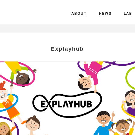
ABOUT
NEWS
LAB
Explayhub