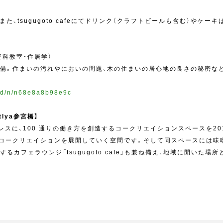
た、tsugugoto cafeにてドリンク（クラフトビールも含む）やケー
庭科教室・住居学）
備。住まいの汚れやにおいの問題、木の住まいの居心地の良さの秘密な
und/n/n68e8a8b98e9c
lya参宮橋】
ムレスに、100 通りの働き方を創造するコークリエイションスペースを2
、コークリエイションを展開していく空間です。そして同スペースには味
るカフェラウンジ「tsugugoto cafe」も兼ね備え、地域に開いた