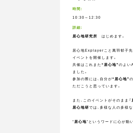
時間:
10:30～12:30
詳細:
居心地研究所
はじめます。
居心地Explayerこと萬羽郁
イベントを開催します。
共催はこれまた
“居心地”
のよいA
ました。
参加の際には、自分が
“居心地”
ただこうと思っています。
また、このイベントがそのまま『
居心地研
では、多様な人の多様な
“
居心地
”というワードに心が動