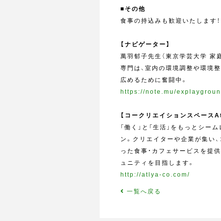
■その他
食事の持込みも歓迎いたします！ま
【ナビゲーター】
萬羽郁子先生（東京学芸大学 家
専門は、室内の環境調整や環境整
広めるために奮闘中。
https://note.mu/explaygro
【コークリエイションスペースAt
「働く」と「生活」をもっとシー
ン。クリエイターや企業が集い
った食事・カフェサービスを提供す
ュニティを目指します。
http://atlya-co.com/
一覧へ戻る