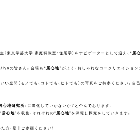
子先生（東京学芸大学 家庭科教室・住居学）をナビゲーターとして迎え、
“居
tlyaの皆さん。会場も
“居心地”
がよく、おしゃれなコークリエイションス
のいい空間（モノでも、コトでも、ヒトでも）の写真をご持参ください。自
居心地研究所
』に進化していかないか？と企んでおります。
“
居心地
”を収集、それぞれの“
居心地
”を深堀し探究をしていきます。
いた方、是非ご参画ください！