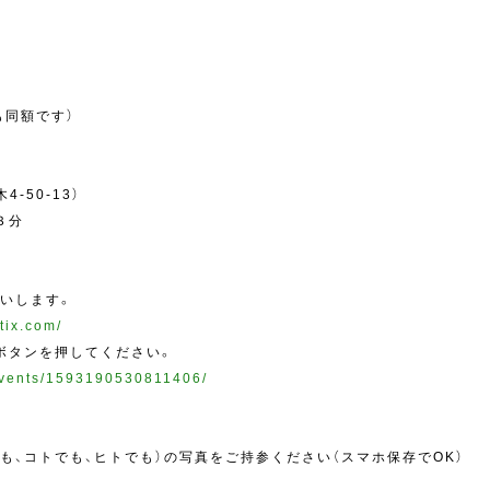
も同額です）
-50-13）
３分
願いします。
tix.com/
定」ボタンを押してください。
events/1593190530811406/
も、コトでも、ヒトでも）の写真をご持参ください（スマホ保存でOK）