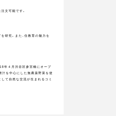
キは注文可能です。
どを研究。また、住教育の魅力を
018年４月渋谷区参宮橋にオープ
噌汁を中心にした無農薬野菜を使
場所として自然な交流が生まれるコミ