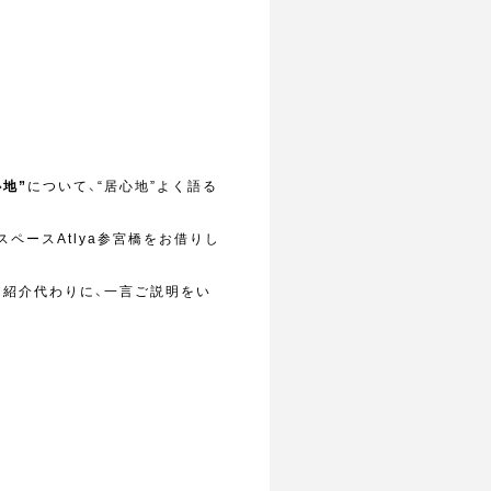
心地”
について、“居心地”よく語る
ペースAtlya参宮橋をお借りし
己紹介代わりに、一言ご説明をい