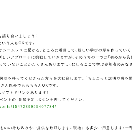
ことを語り合いましょう！
？」という人もOKです。
びと学びがシームレスに繋がる」ところに着目して、新しい学びの形を作って
新しいアプローチに挑戦していきますが、そのうちの一つは「初めから具
まっていないことがたくさんありますし、むしろここで学ぶ参加者のみな
undに興味を持ってくださった方々を大歓迎します。「ちょこっと説明や噂
さん以外でももちろんOKです。
ろんソフトドリンクあります）
okイベントの「参加予定」ボタンを押してください。
events/1547239955407734/
ものの持ち込みやご提供を歓迎します。現地にも多少ご用意します（一部