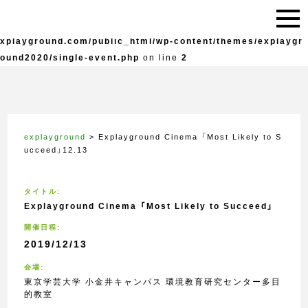
Warning
: Undefined variable $live in
/home/explayground/e
xplayground.com/public_html/wp-content/themes/explaygr
ound2020/single-event.php
on line
2
explayground
>
Explayground Cinema 「Most Likely to S
ucceed」12.13
タイトル:
Explayground Cinema 「Most Likely to Succeed」
開催日程:
2019/12/13
会場:
東京学芸大学 小金井キャンパス 環境教育研究センター多目
的教室