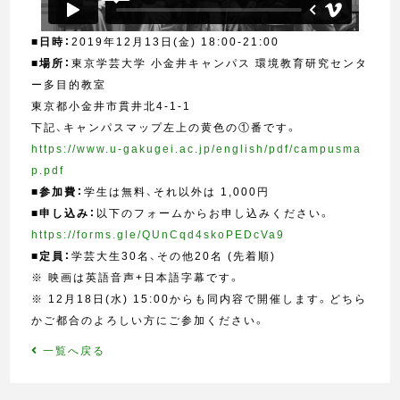
■
日時：
2019年12月13日(金) 18:00-21:00
■
場所：
東京学芸大学 小金井キャンパス 環境教育研究センタ
ー多目的教室
東京都小金井市貫井北4-1-1
下記、キャンパスマップ左上の黄色の①番です。
https://www.u-gakugei.ac.jp/english/pdf/campusma
p.pdf
■
参加費：
学生は無料、それ以外は 1,000円
■
申し込み：
以下のフォームからお申し込みください。
https://forms.gle/QUnCqd4skoPEDcVa9
■
定員：
学芸大生30名、その他20名 (先着順)
※ 映画は英語音声+日本語字幕です。
※ 12月18日(水) 15:00からも同内容で開催します。どちら
かご都合のよろしい方にご参加ください。
一覧へ戻る