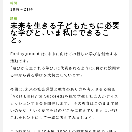
時間:
18時～21時
詳細:
未来を生きる子どもたちに必要
な学びと、いま私にできるこ
と。
Explayground は、未来に向けての新しい学びを創造する
活動です。
「遊びから生まれる学び」に代表されるように、何かに没頭す
る中から得る学びを大切にしています。
今回は、未来の社会課題と教育のあり方を考えさせる映画
「Most Likely to Succeed」を観て学生と社会人がディス
カッションする会を開催します。「今の教育はこのままで良
いのかな」という疑問を頭のどこかに抱えている人は、ぜひ
これをヒントにして一緒に考えてみましょう。
この映画は、世界20カ国、7000もの図書館や学校で上映さ