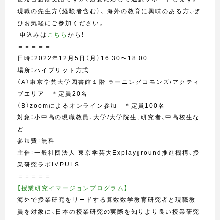
現職の先生方（経験者含む）、 海外の教育に興味のある方、ぜ
ひお気軽にご参加ください。
申込みは
こちら
から！
＝＝＝＝＝
日時：2022年12月5日（月）16:30〜18:00
場所：ハイブリット方式
（A）東京学芸大学図書館１階 ラーニングコモンズ/アクティ
ブエリア ＊定員20名
（B）zoomによるオンライン参加 ＊定員100名
対象：小中高の現職教員、大学/大学院生、研究者、中高校生な
ど
参加費：無料
主催：一般社団法人 東京学芸大Explayground推進機構、授
業研究ラボIMPULS
＝＝＝＝＝
【
授業研究イマージョンプログラム
】
海外で授業研究をリードする算数数学教育研究者と現職教
員を対象に、日本の授業研究の実際を知りより良い授業研究