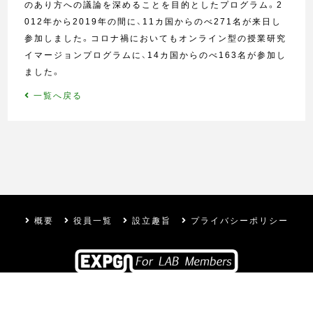
のあり方への議論を深めることを目的としたプログラム。
2
012
年から
2019
年の間に、
11
カ国からのべ
271
名が来日し
参加しました。コロナ禍においてもオンライン型の授業研究
イマージョンプログラムに、
14
カ国からのべ
163
名が参加し
ました。
一覧へ戻る
概要
役員一覧
設立趣旨
プライバシーポリシー
© 一般社団法人東京学芸大Explayground推進機構 /
国立大学法人 東京