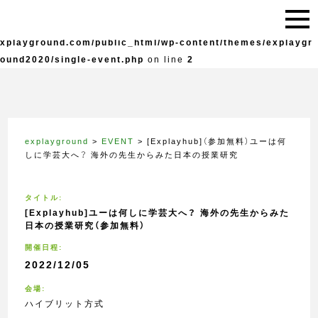
Warning
: Undefined variable $live in
/home/explayground/e
xplayground.com/public_html/wp-content/themes/explaygr
ound2020/single-event.php
on line
2
explayground
>
EVENT
>
[Explayhub]（参加無料）ユーは何
しに学芸大へ？ 海外の先生からみた日本の授業研究
タイトル:
[Explayhub]ユーは何しに学芸大へ？ 海外の先生からみた
日本の授業研究（参加無料）
開催日程:
2022/12/05
会場:
ハイブリット方式