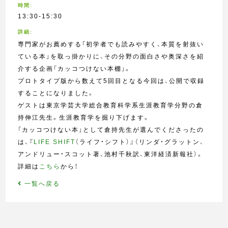
時間:
13:30-15:30
詳細:
専門家がお薦めする「初学者でも読みやすく、本質を射抜い
ている本」を取っ掛かりに、その分野の面白さや奥深さを紹
介する企画「カッコつけない本棚」。
プロトタイプ版から数えて5回目となる今回は、公開で収録
することになりました。
ゲストは東京学芸大学総合教育科学系生涯教育学分野の倉
持伸江先生。生涯教育学を掘り下げます。
「カッコつけない本」として倉持先生が選んでくださったの
は、『
LIFE SHIFT
（ライフ・シフト）』（リンダ・グラットン、
アンドリュー・スコット著、池村千秋訳、東洋経済新報社）。
詳細は
こちら
から！
一覧へ戻る