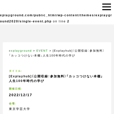
Warning
: Undefined variable $live in
/home/explayground/e
xplayground.com/public_html/wp-content/themes/explaygr
ound2020/single-event.php
on line
2
explayground
>
EVENT
>
[Explayhub]（公開収録：参加無料）
「カッコつけない本棚」人生100年時代の学び
タイトル:
[Explayhub]（公開収録：参加無料）「カッコつけない本棚」
人生100年時代の学び
開催日程:
2022/12/17
会場:
東京学芸大学