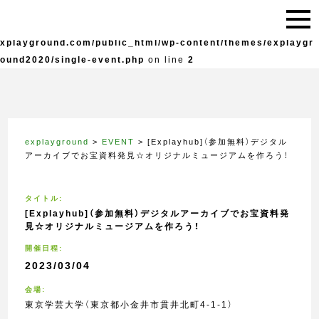
Warning
: Undefined variable $live in
/home/explayground/e
xplayground.com/public_html/wp-content/themes/explaygr
ound2020/single-event.php
on line
2
explayground
>
EVENT
>
[Explayhub]（参加無料）デジタル
アーカイブでお宝資料発見☆オリジナルミュージアムを作ろう！
タイトル:
[Explayhub]（参加無料）デジタルアーカイブでお宝資料発
見☆オリジナルミュージアムを作ろう！
開催日程:
2023/03/04
会場:
東京学芸大学（東京都小金井市貫井北町4-1-1）