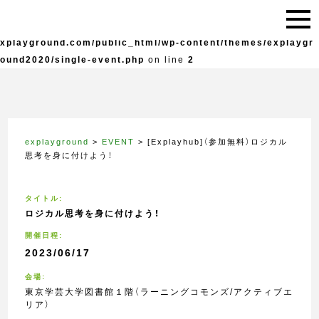
Warning
: Undefined variable $live in
/home/explayground/e
xplayground.com/public_html/wp-content/themes/explaygr
ound2020/single-event.php
on line
2
explayground
>
EVENT
>
[Explayhub]（参加無料）ロジカル
思考を身に付けよう！
タイトル:
ロジカル思考を身に付けよう！
開催日程:
2023/06/17
会場:
東京学芸大学図書館１階（ラーニングコモンズ/アクティブエ
リア）