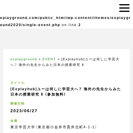
Warning
: Undefined variable $live in
/home/explayground/e
xplayground.com/public_html/wp-content/themes/explaygr
ound2020/single-event.php
on line
2
explayground
>
EVENT
>
[Explayhub]ユーは何しに学芸大
へ？ 海外の先生からみた日本の授業研究 Ⅱ
タイトル:
[Explayhub]ユーは何しに学芸大へ？ 海外の先生からみた
日本の授業研究 Ⅱ （参加無料）
開催日程:
2023/06/27
会場:
東京学芸大学（東京都小金井市貫井北町4-1-1）