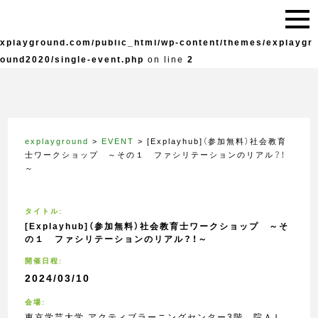
Warning
: Undefined variable $live in
/home/explayground/e
xplayground.com/public_html/wp-content/themes/explaygr
ound2020/single-event.php
on line
2
explayground
>
EVENT
>
[Explayhub]（参加無料）社会教育
士ワークショップ ～その１ ファシリテーションのリアル？！
～
タイトル:
[Explayhub]（参加無料）社会教育士ワークショップ ～そ
の１ ファシリテーションのリアル？！～
開催日程:
2024/03/10
会場:
東京学芸大学 アクティブラーニングセンター3階 院ＡＬ