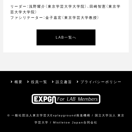
リーダー：浅野耀介（東京学芸大学大学院）、田崎智憲（東京学
芸大学大学院）
ファシリテーター：金子嘉宏（東京学芸大学教授）
LAB一覧へ
概要
役員一覧
設立趣旨
プライバシーポリシー
© 一般社団法人東京学芸大Explayground推進機構 /
国立大学法人 東京
学芸大学
/
Mistletoe Japan合同会社